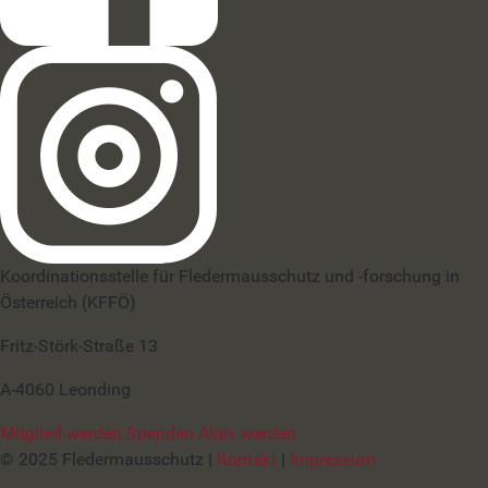
Koordinationsstelle für Fledermausschutz und -forschung in
Österreich (KFFÖ)
Fritz-Störk-Straße 13
A-4060 Leonding
Mitglied werden
Spenden
Aktiv werden
© 2025 Fledermausschutz |
Kontakt
|
Impressum