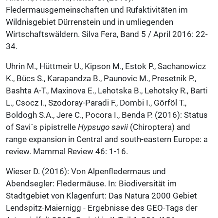
Fledermausgemeinschaften und Rufaktivitäten im
Wildnisgebiet Dürrenstein und in umliegenden
Wirtschaftswäldern. Silva Fera, Band 5 / April 2016: 22-
34.
Uhrin M., Hüttmeir U., Kipson M., Estok P., Sachanowicz
K., Bücs S., Karapandza B., Paunovic M., Presetnik P.,
Bashta A-T., Maxinova E., Lehotska B., Lehotsky R., Barti
L., Csocz I., Szodoray-Paradi F., Dombi I., Görföl T.,
Boldogh S.A., Jere C., Pocora I., Benda P. (2016): Status
of Savi´s pipistrelle
Hypsugo savii
(Chiroptera) and
range expansion in Central and south-eastern Europe: a
review. Mammal Review 46: 1-16.
Wieser D. (2016): Von Alpenfledermaus und
Abendsegler: Fledermäuse. In: Biodiversität im
Stadtgebiet von Klagenfurt: Das Natura 2000 Gebiet
Lendspitz-Maiernigg - Ergebnisse des GEO-Tags der