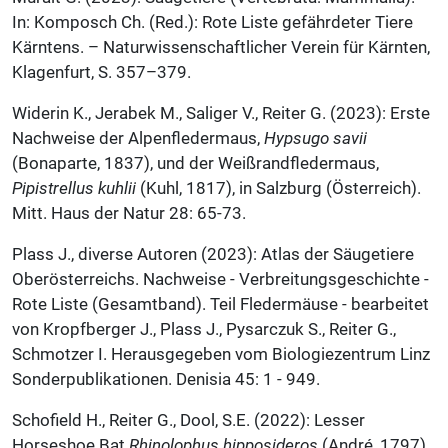
In: Komposch Ch. (Red.): Rote Liste gefährdeter Tiere
Kärntens. – Naturwissenschaftlicher Verein für Kärnten,
Klagenfurt, S. 357–379.
Widerin K., Jerabek M., Saliger V., Reiter G. (2023): Erste
Nachweise der Alpenfledermaus,
Hypsugo savii
(Bonaparte, 1837), und der Weißrandfledermaus,
Pipistrellus kuhlii
(Kuhl, 1817), in Salzburg (Österreich).
Mitt. Haus der Natur 28: 65-73.
Plass J., diverse Autoren (2023): Atlas der Säugetiere
Oberösterreichs. Nachweise - Verbreitungsgeschichte -
Rote Liste (Gesamtband). Teil Fledermäuse - bearbeitet
von Kropfberger J., Plass J., Pysarczuk S., Reiter G.,
Schmotzer I. Herausgegeben vom Biologiezentrum Linz
Sonderpublikationen. Denisia 45: 1 - 949.
Schofield H., Reiter G., Dool, S.E. (2022): Lesser
Horseshoe Bat
Rhinolophus hipposideros
(André, 1797).