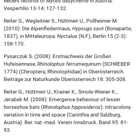
Recent records of
Myotis dasycneme
in Austria.
Vespertilio 13-14: 127-132.
Reiter G., Wegleitner S., Hüttmeir U., Pollheimer M.
(2010): Die Alpenfledermaus,
Hypsugo savii
(Bonaparte,
1837), in Mitteleuropa. Nyctalus (N.F.), Berlin 15 (2-3):
158-170.
Pysarczuk S. (2008): Erstnachweis der Großen
Hufeisennase,
Rhinolophus ferrumequinum
(SCHREBER
1774) (Chiroptera, Rhinolophidae) in Oberösterreich.
Beiträge zur Naturkunde Oberösterreich 18: 305-308.
Reiter G., Hüttmeir U., Krainer K., Smole-Wiener K.,
Jerabek M. (2008): Emergence behaviour of lesser
horseshoe bats (
Rhinolophus hipposideros
): Intracolony
variation in time and space (Carinthia and Salzburg,
Austria). Ber. nat.-med. Verein Innsbruck. Band 95: 81-
93.