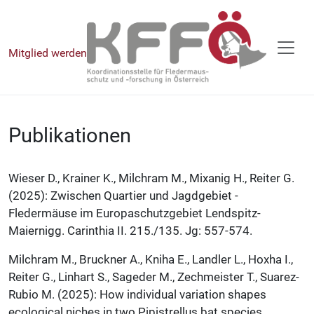
Mitglied werden
Publikationen
Wieser D., Krainer K., Milchram M., Mixanig H., Reiter G.
(2025): Zwischen Quartier und Jagdgebiet -
Fledermäuse im Europaschutzgebiet Lendspitz-
Maiernigg. Carinthia II. 215./135. Jg: 557-574.
Milchram M., Bruckner A., Kniha E., Landler L., Hoxha I.,
Reiter G., Linhart S., Sageder M., Zechmeister T., Suarez-
Rubio M. (2025): How individual variation shapes
ecological niches in two Pipistrellus bat species.