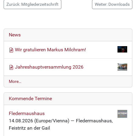
Zurück: Mitgliederzeitschrift
Weiter: Downloads
News
Wir gratulieren Markus Milchram!
Jahreshauptversammlung 2026
N
More…
e
w
Kommende Termine
s
-
Fledermaushaus
14.08.2026
(Europe/Vienna)
— Fledermaushaus,
Feistritz an der Gail