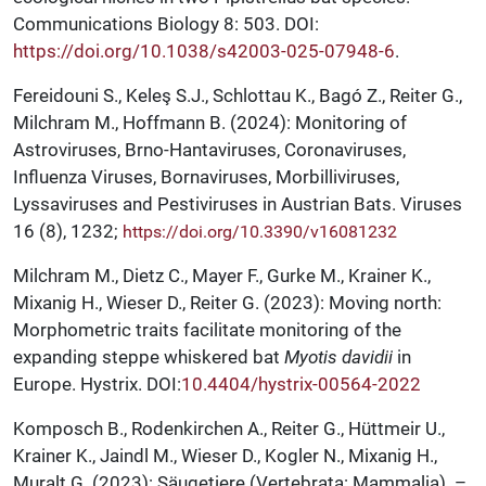
Communications Biology 8: 503. DOI:
https://doi.org/10.1038/s42003-025-07948-6
.
Fereidouni S., Keleş S.J., Schlottau K., Bagó Z., Reiter G.,
Milchram M., Hoffmann B. (2024): Monitoring of
Astroviruses, Brno-Hantaviruses, Coronaviruses,
Influenza Viruses, Bornaviruses, Morbilliviruses,
Lyssaviruses and Pestiviruses in Austrian Bats. Viruses
16 (8), 1232;
https://doi.org/10.3390/
v16081232
Milchram M., Dietz C., Mayer F., Gurke M., Krainer K.,
Mixanig H., Wieser D., Reiter G. (2023): Moving north:
Morphometric traits facilitate monitoring of the
expanding steppe whiskered bat
Myotis davidii
in
Europe. Hystrix. DOI:
10.4404/hystrix-00564-2022
Komposch B., Rodenkirchen A., Reiter G., Hüttmeir U.,
Krainer K., Jaindl M., Wieser D., Kogler N., Mixanig H.,
Muralt G. (2023): Säugetiere (Vertebrata: Mammalia). –