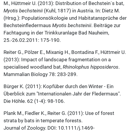
M., Hüttmeir U. (2013): Distribution of Bechstein´s bat,
Myotis bechsteinii
(Kuhl, 1817) in Austria. In: Dietz M.
(Hrsg.): Populationsökologie und Habitatansprüche der
Bechsteinfledermaus
Myotis bechsteinii
. Beiträge zur
Fachtagung in der Trinkkuranlage Bad Nauheim,
25.-26.02.2011: 175-190.
Reiter G., Pölzer E., Mixanig H., Bontadina F., Hüttmeir U.
(2013): Impact of landscape fragmentation on a
specialised woodland bat,
Rhinolophus hipposideros
.
Mammalian Biology 78: 283-289.
Bürger K. (2011): Kopfüber durch den Winter - Ein
Überblick zum "Internationalen Jahr der Fledermaus".
Die Höhle. 62 (1-4): 98-106.
Plank M., Fiedler K., Reiter G. (2011): Use of forest
strata by bats in temperate forests.
Journal of Zoology. DOI: 10.1111/j.1469-