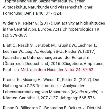
Tropfsteinhöhle im Salzkammergut zwischen
Alltagskultur, Naturkunde und wissenschaftlicher
Forschung. Denisia 40: 317-324.
Widerin K., Reiter G. (2017): Bat activity at high altitudes
in the Central Alps, Europe. Acta Chiropterologica 19
(2): 379-387.
Blatt C., Resch S., Jerabek M., Krupitz W., Lechner T.,
Lechner W., Liegl A., Rudolph B-U., Rieder W. (2017):
Faunistische Untersuchungen auf der Reiteralm
(Österreich, Deutschland) 2016: Säugetiere, Amphibien,
Reptilien.
Mitt. aus dem Haus der Natur 24: 37-52.
Krainer K., Mixanig H., Wieser D., Reiter G. (2017): Die
Nutzung von GPS-Telemetrie zur Analyse der
Lebensraumnutzung von Mausohren (
Myotis myotis
) in
Kärnten. Carinthia II, 207./127. Jahrgang: 565-576.
Russo D., Billington G., Bontadina F., Dekker .J, Dietz M.,