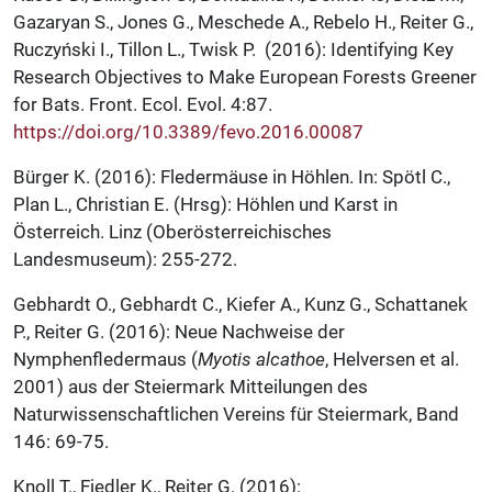
Gazaryan S., Jones G., Meschede A., Rebelo H., Reiter G.,
Ruczyński I., Tillon L., Twisk P. (2016): Identifying Key
Research Objectives to Make European Forests Greener
for Bats. Front. Ecol. Evol. 4:87.
https://doi.org/10.3389/fevo.2016.00087
Bürger K. (2016): Fledermäuse in Höhlen. In: Spötl C.,
Plan L., Christian E. (Hrsg): Höhlen und Karst in
Österreich. Linz (Oberösterreichisches
Landesmuseum): 255-272.
Gebhardt O., Gebhardt C., Kiefer A., Kunz G., Schattanek
P., Reiter G. (2016): Neue Nachweise der
Nymphenfledermaus (
Myotis alcathoe
, Helversen et al.
2001) aus der Steiermark Mitteilungen des
Naturwissenschaftlichen Vereins für Steiermark, Band
146: 69-75.
Knoll T., Fiedler K., Reiter G. (2016):