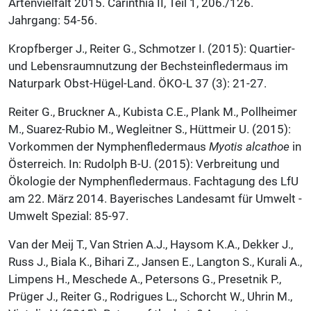
Artenvielfalt 2015. Carinthia II, Teil 1, 206./126.
Jahrgang: 54-56.
Kropfberger J., Reiter G., Schmotzer I. (2015): Quartier-
und Lebensraumnutzung der Bechsteinfledermaus im
Naturpark Obst-Hügel-Land. ÖKO-L 37 (3): 21-27.
Reiter G., Bruckner A., Kubista C.E., Plank M., Pollheimer
M., Suarez-Rubio M., Wegleitner S., Hüttmeir U. (2015):
Vorkommen der Nymphenfledermaus
Myotis alcathoe
in
Österreich. In: Rudolph B-U. (2015): Verbreitung und
Ökologie der Nymphenfledermaus. Fachtagung des LfU
am 22. März 2014. Bayerisches Landesamt für Umwelt -
Umwelt Spezial: 85-97.
Van der Meij T., Van Strien A.J., Haysom K.A., Dekker J.,
Russ J., Biala K., Bihari Z., Jansen E., Langton S., Kurali A.,
Limpens H., Meschede A., Petersons G., Presetnik P.,
Prüger J., Reiter G., Rodrigues L., Schorcht W., Uhrin M.,