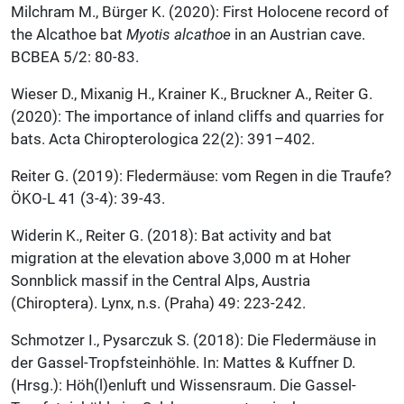
Milchram M., Bürger K. (2020): First Holocene record of
the Alcathoe bat
Myotis alcathoe
in an Austrian cave.
BCBEA 5/2: 80-83.
Wieser D., Mixanig H., Krainer K., Bruckner A., Reiter G.
(2020): The importance of inland cliffs and quarries for
bats. Acta Chiropterologica 22(2): 391–402.
Reiter G. (2019): Fledermäuse: vom Regen in die Traufe?
ÖKO-L 41 (3-4): 39-43.
Widerin K., Reiter G. (2018): Bat activity and bat
migration at the elevation above 3,000 m at Hoher
Sonnblick massif in the Central Alps, Austria
(Chiroptera). Lynx, n.s. (Praha) 49: 223-242.
Schmotzer I., Pysarczuk S. (2018): Die Fledermäuse in
der Gassel-Tropfsteinhöhle. In: Mattes & Kuffner D.
(Hrsg.): Höh(l)enluft und Wissensraum. Die Gassel-