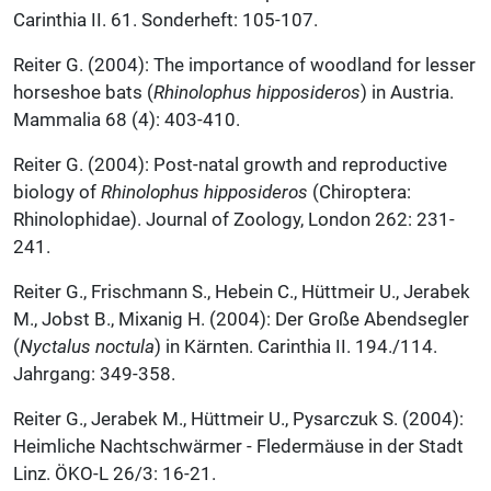
Carinthia II. 61. Sonderheft: 105-107.
Reiter G. (2004): The importance of woodland for lesser
horseshoe bats (
Rhinolophus hipposideros
) in Austria.
Mammalia 68 (4): 403-410.
Reiter G. (2004): Post-natal growth and reproductive
biology of
Rhinolophus hipposideros
(Chiroptera:
Rhinolophidae). Journal of Zoology, London 262: 231-
241.
Reiter G., Frischmann S., Hebein C., Hüttmeir U., Jerabek
M., Jobst B., Mixanig H. (2004): Der Große Abendsegler
(
Nyctalus noctula
) in Kärnten. Carinthia II. 194./114.
Jahrgang: 349-358.
Reiter G., Jerabek M., Hüttmeir U., Pysarczuk S. (2004):
Heimliche Nachtschwärmer - Fledermäuse in der Stadt
Linz. ÖKO-L 26/3: 16-21.