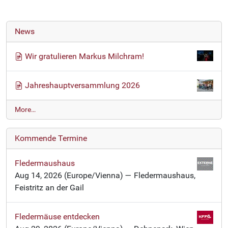
News
Wir gratulieren Markus Milchram!
Jahreshauptversammlung 2026
N
More…
e
w
Kommende Termine
s
-
Fledermaushaus
Aug 14, 2026
(Europe/Vienna)
— Fledermaushaus,
Feistritz an der Gail
Fledermäuse entdecken