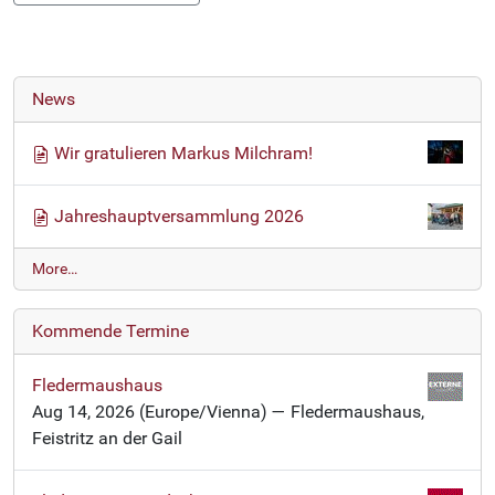
News
Wir gratulieren Markus Milchram!
Jahreshauptversammlung 2026
N
More…
e
w
Kommende Termine
s
-
Fledermaushaus
Aug 14, 2026
(Europe/Vienna)
— Fledermaushaus,
Feistritz an der Gail