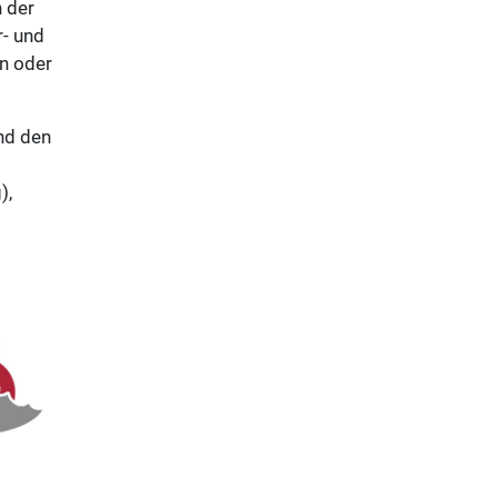
n der
- und
en oder
nd den
),