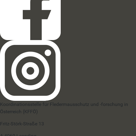
Koordinationsstelle für Fledermausschutz und -forschung in
Österreich (KFFÖ)
Fritz-Störk-Straße 13
A-4060 Leonding