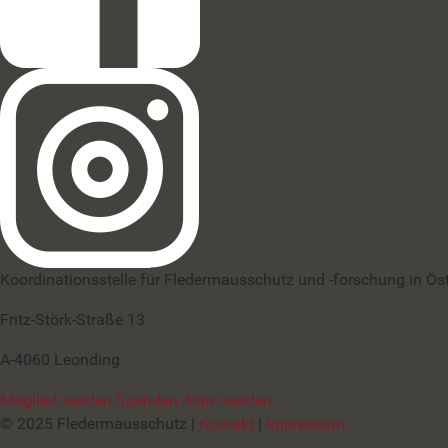
Koordinationsstelle für Fledermausschutz und -forschung in Ös
Fritz-Störk-Straße 13
A-4060 Leonding
Mitglied werden
Spenden
Aktiv werden
© 2025 Fledermausschutz |
Kontakt
|
Impressum